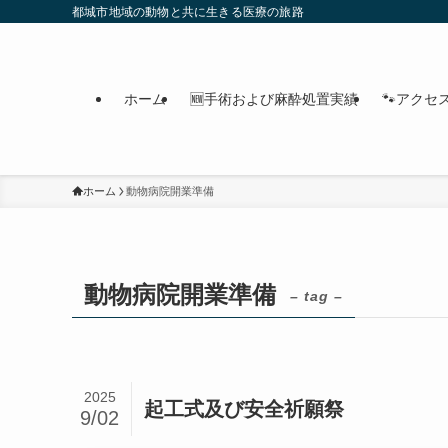
都城市地域の動物と共に生きる医療の旅路
ホーム
🆕手術および麻酔処置実績
🐾アクセ
ホーム
動物病院開業準備
動物病院開業準備
– tag –
2025
起工式及び安全祈願祭
9/02